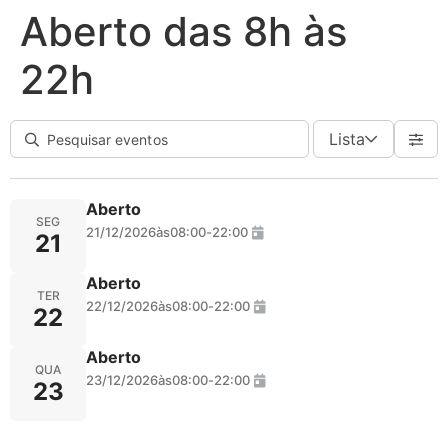
Aberto das 8h às
22h
Lista
Aberto
SEG
21/12/2026
às
08:00
-
22:00
21
Aberto
TER
22/12/2026
às
08:00
-
22:00
22
Aberto
QUA
23/12/2026
às
08:00
-
22:00
23